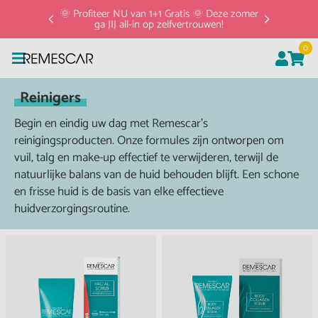
: dit is
🌞 Profiteer NU van 1+1 Gratis 🌞 ​Deze zomer
ga JIJ all-in op zelfvertrouwen!
0
Reinigers
Begin en eindig uw dag met Remescar's
reinigingsproducten. Onze formules zijn ontworpen om
vuil, talg en make-up effectief te verwijderen, terwijl de
natuurlijke balans van de huid behouden blijft. Een schone
en frisse huid is de basis van elke effectieve
huidverzorgingsroutine.