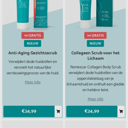
1+1 GRATIS
1+1 GRATIS
NIEUW
NIEUW
Anti-Aging Gezichtsscrub
Collageen Scrub voor het
Lichaam
Verwijdert dode huidcellen en
Remescar Collagen Body Scrub
versnelt het natuurlijke
verwijdert dode huidcellen van de
vernieuwingsproces van de huid.
oppervlaktelaag van je
Meer info
lichaamshuid en onthult een gladde
en heldere teint.
Meer info
€24,99
€24,99