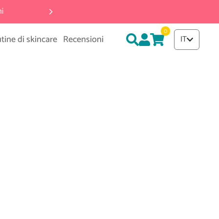
🧑‍🔬 Skincare clinicamente testa
0
tine di skincare
Recensioni
IT