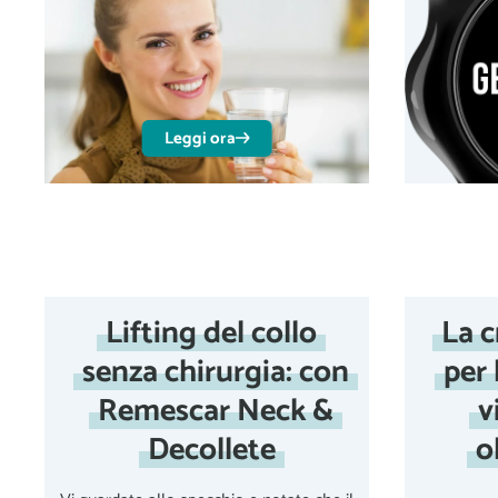
Leggi ora
Lifting del collo
La 
senza chirurgia: con
per 
Remescar Neck &
v
Decollete
o