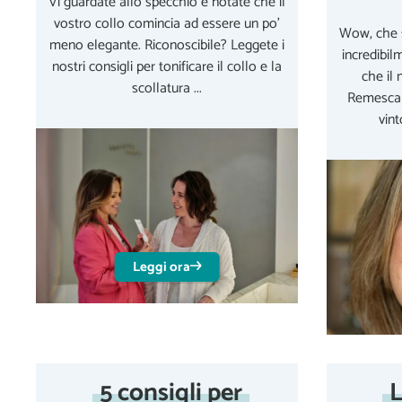
Vi guardate allo specchio e notate che il
vostro collo comincia ad essere un po'
Wow, che s
meno elegante. Riconoscibile? Leggete i
incredibil
nostri consigli per tonificare il collo e la
che il
scollatura ...
Remescar
vint
Leggi ora
5 consigli per
L