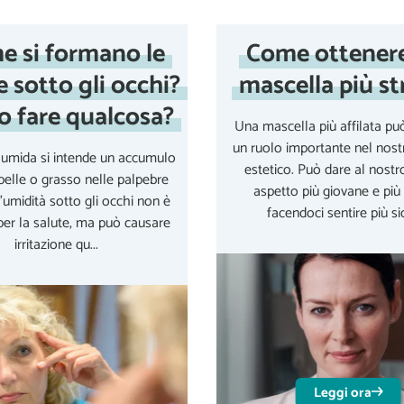
e si formano le
Come ottener
 sotto gli occhi?
mascella più st
o fare qualcosa?
Una mascella più affilata pu
un ruolo importante nel nost
 umida si intende un accumulo
estetico. Può dare al nostr
, pelle o grasso nelle palpebre
aspetto più giovane e più 
 L'umidità sotto gli occhi non è
facendoci sentire più sicu
er la salute, ma può causare
irritazione qu...
Leggi ora