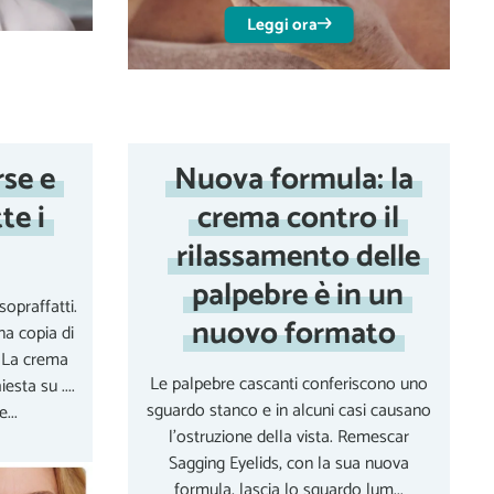
Leggi ora
se e
Nuova formula: la
te i
crema contro il
rilassamento delle
palpebre è in un
praffatti.
nuovo formato
a copia di
 La crema
Le palpebre cascanti conferiscono uno
sta su ....
sguardo stanco e in alcuni casi causano
...
l'ostruzione della vista. Remescar
Sagging Eyelids, con la sua nuova
formula, lascia lo sguardo lum...