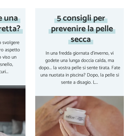
e una
5 consigli per
retta?
prevenire la pelle
secca
ò svolgere
ro aspetto
In una fredda giornata d'inverno, vi
o viso un
godete una lunga doccia calda, ma
snello,
dopo... la vostra pelle si sente tirata. Fate
ri...
una nuotata in piscina? Dopo, la pelle si
sente a disagio. L...