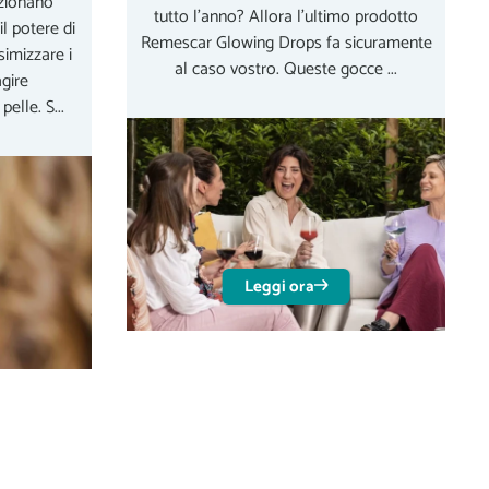
nzionano
tutto l'anno? Allora l'ultimo prodotto
l potere di
Remescar Glowing Drops fa sicuramente
simizzare i
al caso vostro. Queste gocce ...
agire
lle. S...
Leggi ora