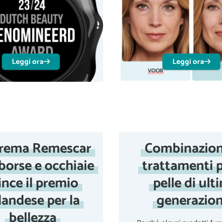
Leggi ora
Leggi ora
crema Remescar
Combinazion
borse e occhiaie
trattamenti p
ince il premio
pelle di ult
landese per la
generazio
bellezza