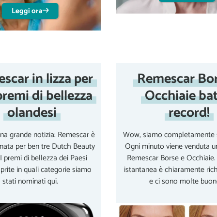
Leggi ora
scar in lizza per
Remescar Bor
premi di bellezza
Occhiaie bat
olandesi
record!
a grande notizia: Remescar è
Wow, siamo completamente so
nata per ben tre Dutch Beauty
Ogni minuto viene venduta un
I premi di bellezza dei Paesi
Remescar Borse e Occhiaie.
prite in quali categorie siamo
istantanea è chiaramente richie
stati nominati qui.
e ci sono molte buone